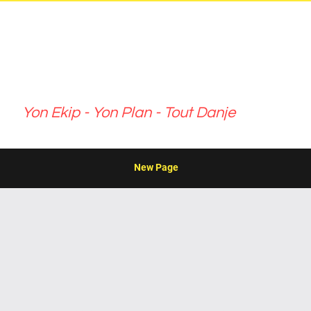
Jesyon Ijans Konte Marsh
Yon Ekip - Yon Plan - Tout Danje
New Page